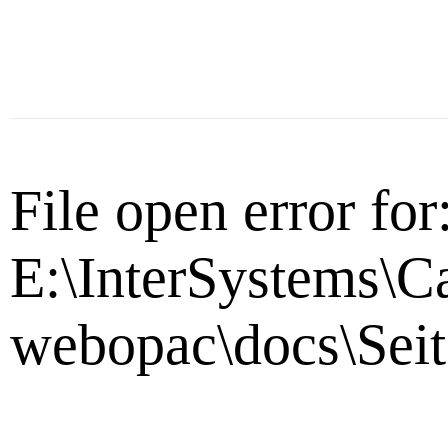
File open error for
E:\InterSystems\C
webopac\docs\Seit