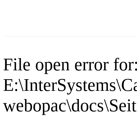
File open error for
E:\InterSystems\C
webopac\docs\Seit