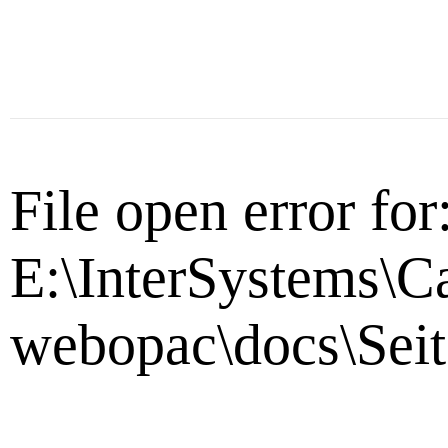
File open error for
E:\InterSystems\C
webopac\docs\Seit