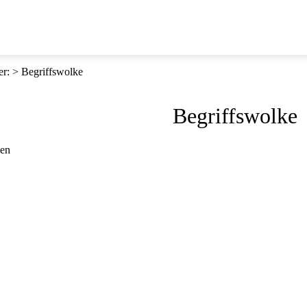
er
:
Begriffswolke
Begriffswolke
den