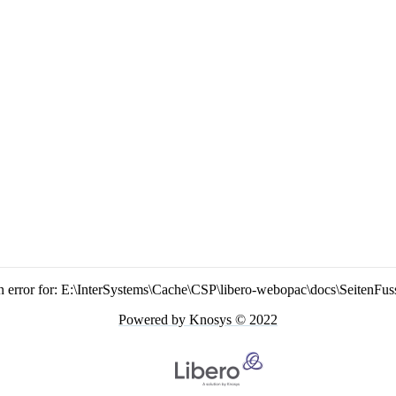
n error for: E:\InterSystems\Cache\CSP\libero-webopac\docs\SeitenFus
Powered by Knosys © 2022