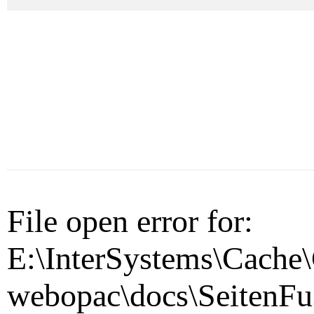
File open error for:
E:\InterSystems\Cache\
webopac\docs\SeitenFu