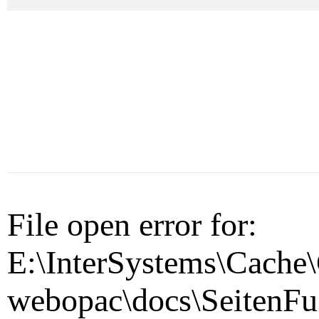
File open error for:
E:\InterSystems\Cache\
webopac\docs\SeitenFu