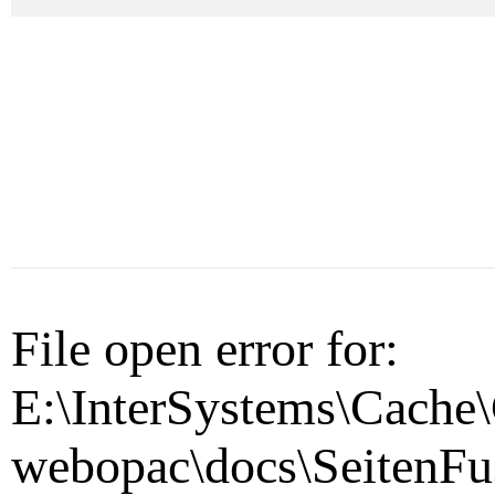
File open error for:
E:\InterSystems\Cache\
webopac\docs\SeitenFu