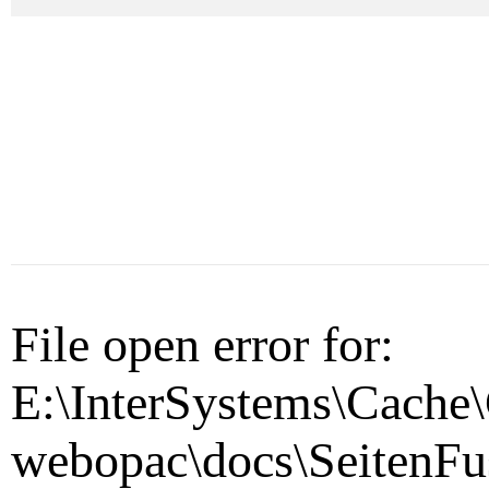
File open error for:
E:\InterSystems\Cache\
webopac\docs\SeitenFu