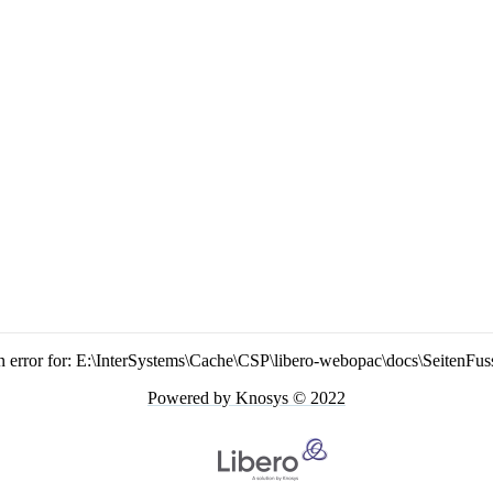
n error for: E:\InterSystems\Cache\CSP\libero-webopac\docs\SeitenFus
Powered by Knosys © 2022