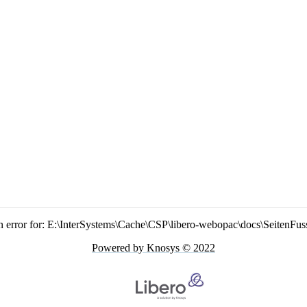
n error for: E:\InterSystems\Cache\CSP\libero-webopac\docs\SeitenFus
Powered by Knosys © 2022