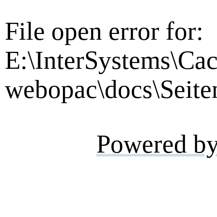
File open error for:
E:\InterSystems\Cac
webopac\docs\Seite
Powered b