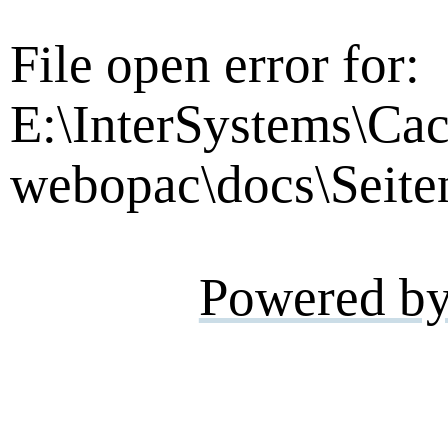
File open error for:
E:\InterSystems\Cac
webopac\docs\Seite
Powered b