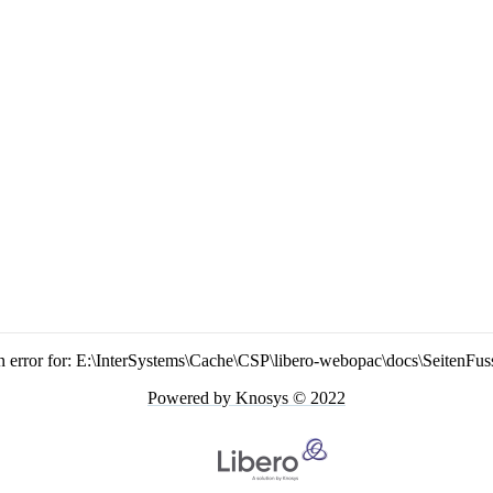
n error for: E:\InterSystems\Cache\CSP\libero-webopac\docs\SeitenFus
Powered by Knosys © 2022