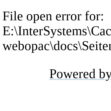
File open error for:
E:\InterSystems\Cac
webopac\docs\Seite
Powered b