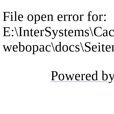
File open error for:
E:\InterSystems\Cac
webopac\docs\Seite
Powered b