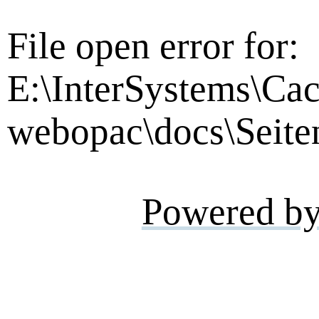
File open error for:
E:\InterSystems\Cac
webopac\docs\Seite
Powered b