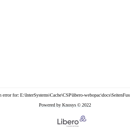
n error for: E:\InterSystems\Cache\CSP\libero-webopac\docs\SeitenFus
Powered by Knosys © 2022