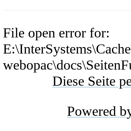
File open error for:
E:\InterSystems\Cache
webopac\docs\SeitenFu
Diese Seite p
Powered b