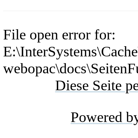
File open error for:
E:\InterSystems\Cache
webopac\docs\SeitenFu
Diese Seite p
Powered b