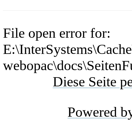
File open error for:
E:\InterSystems\Cache
webopac\docs\SeitenFu
Diese Seite p
Powered b