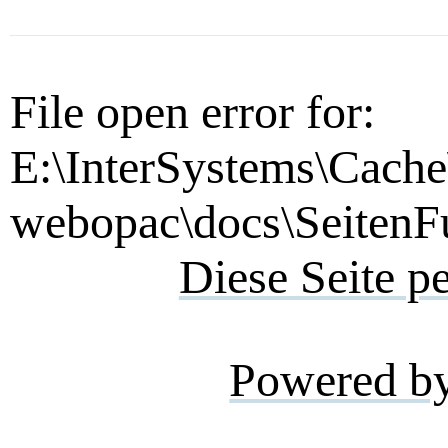
File open error for:
E:\InterSystems\Cache
webopac\docs\SeitenFu
Diese Seite p
Powered b