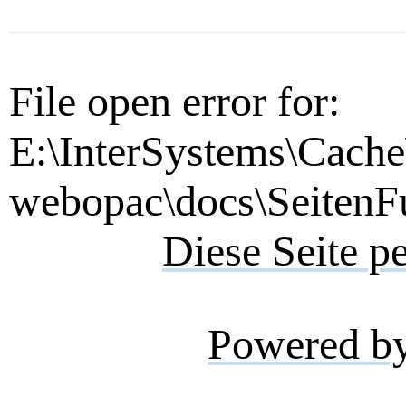
File open error for:
E:\InterSystems\Cache
webopac\docs\SeitenFu
Diese Seite p
Powered b