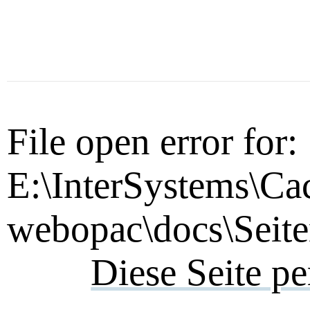
File open error for:
E:\InterSystems\Ca
webopac\docs\Seite
Diese Seite p