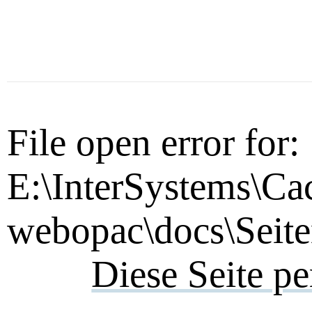
File open error for:
E:\InterSystems\Ca
webopac\docs\Seite
Diese Seite p