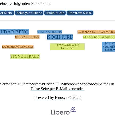
ine der folgenden Funktionen:
BUDAR BENO
CORNAKEC JEWAMARJ
CESLINA SIMONA
KOCH JURIJ
JESCYNA HANKA
KOCOR KORLA AWGU
MINIS
LEWASZKIEWICZ
LANGEROWA ANGELA
NDR MIN
TADEUSZ
LUDOW
STONE GERALD
n error for: E:\InterSystems\Cache\CSP\libero-webopac\docs\SeitenFus
Diese Seite per E-Mail versenden
Powered by Knosys © 2022