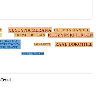
CUSCYNA MERANA
DUCMAN HANDRIJ
A
KUCZYNSKI JURGEN
KRAWC KRESCAN
ST
TERSKA RADA
RAAB DOROTHEE
ISTERSTWO ZA
PALYS PIOTR
E KUBLANJE
ZEJLER HANDRIJ
sText.dat