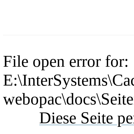
File open error for:
E:\InterSystems\Ca
webopac\docs\Seite
Diese Seite p