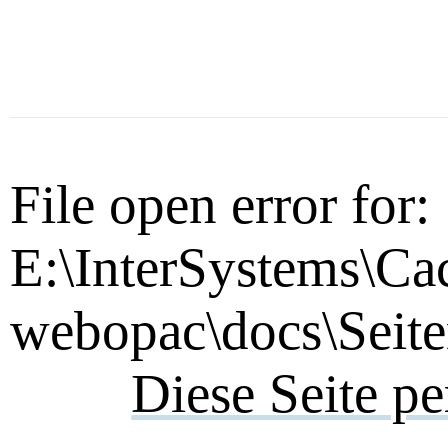
File open error for:
E:\InterSystems\Ca
webopac\docs\Seite
Diese Seite p