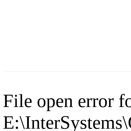
File open error f
E:\InterSystems