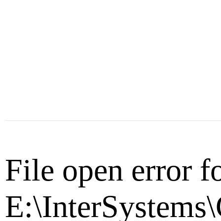
File open error f
E:\InterSystems