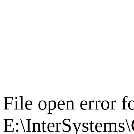
File open error f
E:\InterSystems