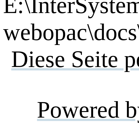
E:\InterSyste
webopac\docs\
Diese Seite 
Powered b