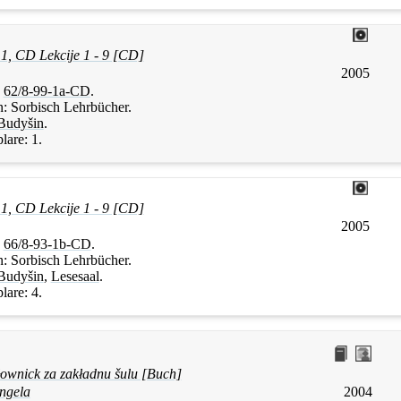
 1, CD Lekcije 1 - 9 [CD]
2005
:
62/8-99-1a-CD
.
n:
Sorbisch Lehrbücher.
Budyšin
.
lare:
1.
 1, CD Lekcije 1 - 9 [CD]
2005
:
66/8-93-1b-CD
.
n:
Sorbisch Lehrbücher.
Budyšin
,
Lesesaal
.
lare:
4.
łownick za zakładnu šulu [Buch]
ngela
2004