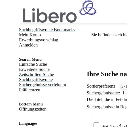
Suchbegriffswolke Bookmarks
Mein Konto
Sie befinden sich hi
Erwerbungsvorschlag
Anmelden
Search Menu
Einfache Suche
Erweiterte Suche
Ihre Suche n
Zeitschriften-Suche
Suchbegriffswolke
Suchergebnisse verfeinern
Sortierpräferenz
Präferenzen
Suchergebnisseite:
1
Die Titel, die in Fett
Bottom Menu
Suchergebnisse in Reg
Öffnungszeiten
Languages
Wot A do Ž: s