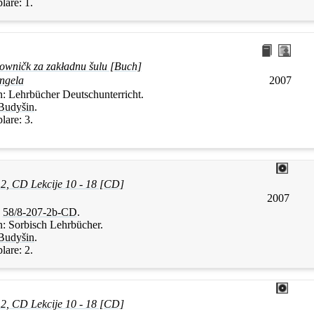
lare:
1.
łowničk za zakładnu šulu [Buch]
ngela
2007
n:
Lehrbücher Deutschunterricht.
Budyšin
.
lare:
3.
 2, CD Lekcije 10 - 18 [CD]
2007
:
58/8-207-2b-CD
.
n:
Sorbisch Lehrbücher.
Budyšin
.
lare:
2.
 2, CD Lekcije 10 - 18 [CD]