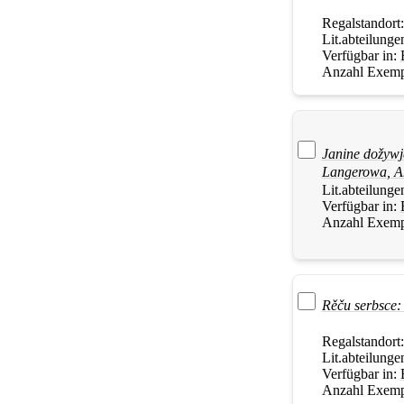
Regalstandort
Lit.abteilunge
Verfügbar in:
Anzahl Exemp
Janine dožywj
Langerowa
,
A
Lit.abteilunge
Verfügbar in:
Anzahl Exemp
Rěču serbsce:
Regalstandort
Lit.abteilunge
Verfügbar in:
Anzahl Exemp