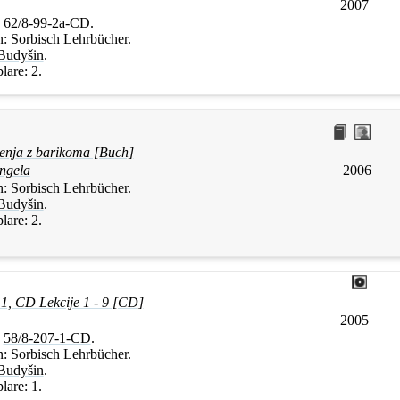
2007
:
62/8-99-2a-CD
.
n:
Sorbisch Lehrbücher.
Budyšin
.
lare:
2.
enja z barikoma [Buch]
ngela
2006
n:
Sorbisch Lehrbücher.
Budyšin
.
lare:
2.
 1, CD Lekcije 1 - 9 [CD]
2005
:
58/8-207-1-CD
.
n:
Sorbisch Lehrbücher.
Budyšin
.
lare:
1.