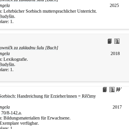
ngela
2025
n:
Lehrbücher Sorbisch muttersprachlicher Unterricht.
Budyšin
.
lare:
1.
łowničk za zakładnu šulu [Buch]
ngela
2018
n:
Lexikografie.
Budyšin
.
lare:
1.
Sorbisch: Handreichung für Erzieher/innen = Rěčimy
ngela
2017
:
70/8-142,a
.
n:
Bildungsmaterialien für Erwachsene.
 Exemplare verfügbar
.
lare:
1.