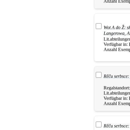
Anzahl Exemp
Wot A do Ž: s
Langerowa
,
A
Lit.abteilunge
Verfügbar in:
Anzahl Exemp
Rěču serbsce:
Regalstandort
Lit.abteilunge
Verfügbar in:
Anzahl Exemp
Rěču serbsce: