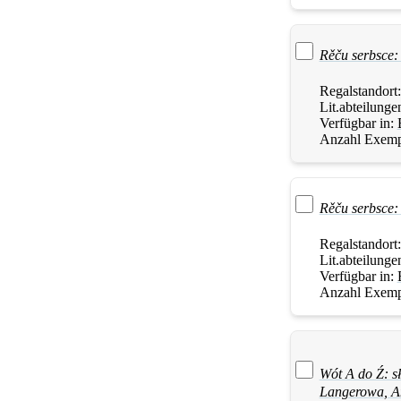
Rěču serbsce:
Regalstandort
Lit.abteilunge
Verfügbar in:
Anzahl Exemp
Rěču serbsce:
Regalstandort
Lit.abteilunge
Verfügbar in:
Anzahl Exemp
Wót A do Ź: s
Langerowa
,
A