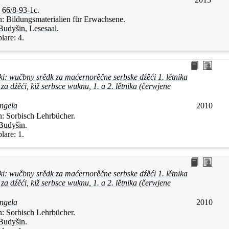
:
66/8-93-1c
.
n:
Bildungsmaterialien für Erwachsene.
Budyšin
,
Lesesaal
.
lare:
4.
ki: wučbny srědk za maćernorěčne serbske dźěći 1. lětnika
za dźěći, kiž serbsce wuknu, 1. a 2. lětnika (čerwjene
ngela
2010
n:
Sorbisch Lehrbücher.
Budyšin
.
lare:
1.
ki: wučbny srědk za maćernorěčne serbske dźěći 1. lětnika
za dźěći, kiž serbsce wuknu, 1. a 2. lětnika (čerwjene
ngela
2010
n:
Sorbisch Lehrbücher.
Budyšin
.