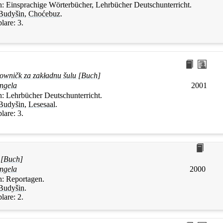
n:
Einsprachige Wörterbücher, Lehrbücher Deutschunterricht.
Budyšin
,
Choćebuz
.
lare:
3.
łowničk za zakładnu šulu [Buch]
ngela
2001
n:
Lehrbücher Deutschunterricht.
Budyšin
,
Lesesaal
.
lare:
3.
 [Buch]
ngela
2000
n:
Reportagen.
Budyšin
.
lare:
2.