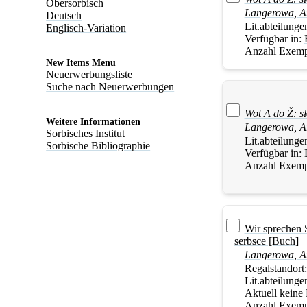
Obersorbisch
Langerowa
,
A
Deutsch
Lit.abteilunge
Englisch-Variation
Verfügbar in:
Anzahl Exemp
New Items Menu
Neuerwerbungsliste
Suche nach Neuerwerbungen
Wot A do Ž: s
Weitere Informationen
Langerowa
,
A
Sorbisches Institut
Lit.abteilunge
Sorbische Bibliographie
Verfügbar in:
Anzahl Exemp
Wir sprechen 
serbsce [Buch]
Langerowa
,
A
Regalstandort
Lit.abteilunge
Aktuell keine
Anzahl Exemp