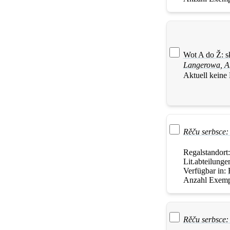
Wot A do Ž: s
Langerowa
,
A
Aktuell keine
Rěču serbsce:
Regalstandort
Lit.abteilunge
Verfügbar in:
Anzahl Exemp
Rěču serbsce: