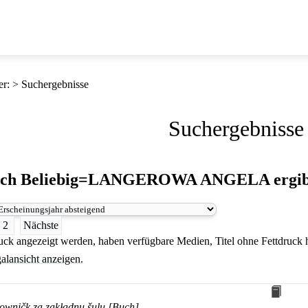
er
:
Suchergebnisse
Suchergebnisse
ach
Beliebig=LANGEROWA ANGELA
ergi
2
Nächste
druck angezeigt werden, haben verfügbare Medien, Titel ohne Fettdruck
alansicht anzeigen.
łowničk za zakładnu šulu [Buch]