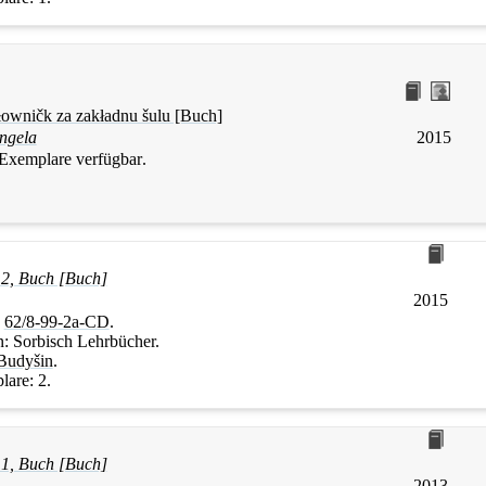
łowničk za zakładnu šulu [Buch]
ngela
2015
 Exemplare verfügbar
.
 2, Buch [Buch]
2015
:
62/8-99-2a-CD
.
n:
Sorbisch Lehrbücher.
Budyšin
.
lare:
2.
 1, Buch [Buch]
2013