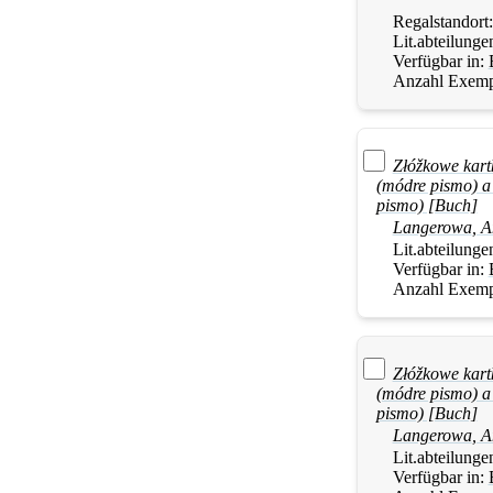
Regalstandort
Lit.abteilunge
Verfügbar in:
Anzahl Exemp
Złóžkowe kart
(módre pismo) a 
pismo) [Buch]
Langerowa
,
A
Lit.abteilunge
Verfügbar in:
Anzahl Exemp
Złóžkowe kart
(módre pismo) a 
pismo) [Buch]
Langerowa
,
A
Lit.abteilunge
Verfügbar in: