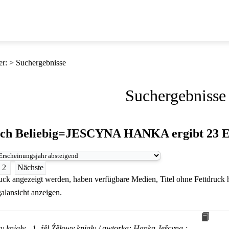
er
:
Suchergebnisse
Suchergebnisse
ach
Beliebig=JESCYNA HANKA
ergibt
23
E
2
Nächste
druck angezeigt werden, haben verfügbare Medien, Titel ohne Fettdruck
alansicht anzeigen.
y knigły - 1. źěl Źěłowy knigły / awtorka:
Hanka
Ješcyna
;