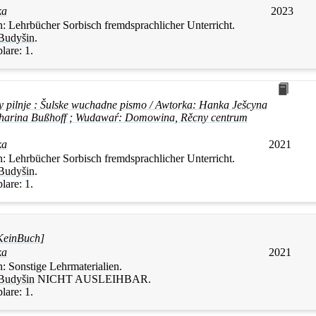
ka
2023
n:
Lehrbücher Sorbisch fremdsprachlicher Unterricht.
Budyšin
.
lare:
1.
y pilnje : Šulske wuchadne pismo / Awtorka:
Hanka
Ješcyna
Katharina Bußhoff ; Wudawaŕ: Domowina, Rěcny centrum
ka
2021
n:
Lehrbücher Sorbisch fremdsprachlicher Unterricht.
Budyšin
.
lare:
1.
KeinBuch]
ka
2021
n:
Sonstige Lehrmaterialien.
Budyšin
NICHT AUSLEIHBAR
.
lare:
1.