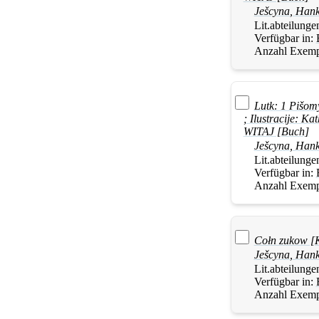
Ješcyna
,
Han
Lit.abteilunge
Verfügbar in:
Anzahl Exemp
Lutk: 1 Pišom
; Ilustracije: 
WITAJ [Buch]
Ješcyna
,
Han
Lit.abteilunge
Verfügbar in:
Anzahl Exemp
Cołn zukow [
Ješcyna
,
Han
Lit.abteilunge
Verfügbar in:
Anzahl Exemp