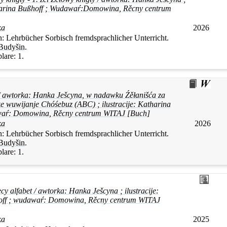
tharina Bußhoff ; Wudawaŕ:Domowina, Rěcny centrum
ka
2026
n:
Lehrbücher Sorbisch fremdsprachlicher Unterricht.
Budyšin
.
lare:
1.
/ awtorka:
Hanka
Ješcyna
, w nadawku Źěłanišća za
e wuwijanje Chóśebuz (ABC) ; ilustracije: Katharina
waŕ: Domowina, Rěcny centrum WITAJ [Buch]
ka
2026
n:
Lehrbücher Sorbisch fremdsprachlicher Unterricht.
Budyšin
.
lare:
1.
cy alfabet / awtorka:
Hanka
Ješcyna
; ilustracije:
off ; wudawaŕ: Domowina, Rěcny centrum WITAJ
ka
2025