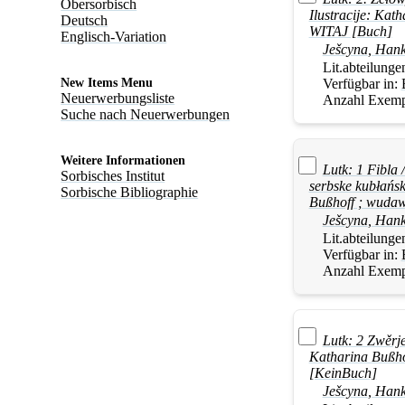
Obersorbisch
Ilustracije: Ka
Deutsch
WITAJ [Buch]
Englisch-Variation
Ješcyna
,
Han
Lit.abteilunge
Verfügbar in:
New Items Menu
Neuerwerbungsliste
Anzahl Exemp
Suche nach Neuerwerbungen
Weitere Informationen
Lutk: 1 Fibla 
Sorbisches Institut
serbske kubłańsk
Sorbische Bibliographie
Bußhoff ; wuda
Ješcyna
,
Han
Lit.abteilunge
Verfügbar in:
Anzahl Exemp
Lutk: 2 Zwěrje
Katharina Bußh
[KeinBuch]
Ješcyna
,
Han