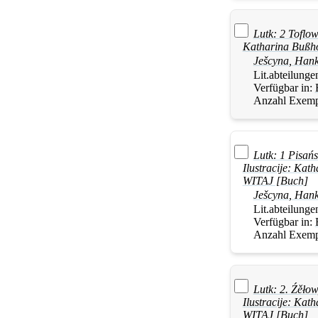
Lutk: 2 Toflow
Katharina Bußh
Ješcyna
,
Han
Lit.abteilunge
Verfügbar in:
Anzahl Exemp
Lutk: 1 Pisań
Ilustracije: Ka
WITAJ [Buch]
Ješcyna
,
Han
Lit.abteilunge
Verfügbar in:
Anzahl Exemp
Lutk: 2. Źěłow
Ilustracije: Ka
WITAJ [Buch]