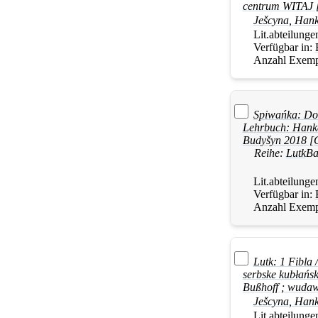
centrum WITAJ 
Ješcyna
,
Han
Lit.abteilunge
Verfügbar in:
Anzahl Exemp
Spiwańka: Dod
Lehrbuch:
Hank
Budyšyn 2018 [
Reihe:
Lutk
Ba
Lit.abteilunge
Verfügbar in:
Anzahl Exemp
Lutk: 1 Fibla 
serbske kubłańsk
Bußhoff ; wuda
Ješcyna
,
Han
Lit.abteilunge