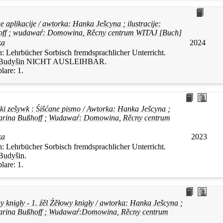
e aplikacije / awtorka:
Hanka
Ješcyna
; ilustracije:
off ; wudawaŕ: Domowina, Rěcny centrum WITAJ [Buch]
ka
2024
n:
Lehrbücher Sorbisch fremdsprachlicher Unterricht.
Budyšin
NICHT AUSLEIHBAR
.
lare:
1.
ski zešywk : Śišćane pismo / Awtorka:
Hanka
Ješcyna
;
tharina Bußhoff ; Wudawaŕ: Domowina, Rěcny centrum
ka
2023
n:
Lehrbücher Sorbisch fremdsprachlicher Unterricht.
Budyšin
.
lare:
1.
y knigły - 1. źěl Źěłowy knigły / awtorka:
Hanka
Ješcyna
;
tharina Bußhoff ; Wudawaŕ:Domowina, Rěcny centrum