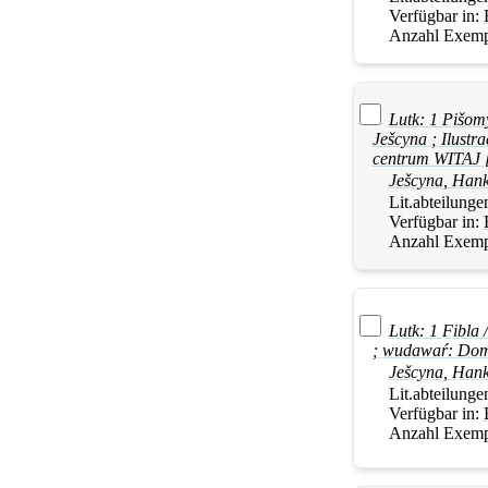
Verfügbar in:
Anzahl Exemp
Lutk: 1 Pišom
Ješcyna
; Ilustr
centrum WITAJ 
Ješcyna
,
Han
Lit.abteilunge
Verfügbar in:
Anzahl Exemp
Lutk: 1 Fibla 
; wudawaŕ: Dom
Ješcyna
,
Han
Lit.abteilunge
Verfügbar in:
Anzahl Exemp