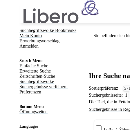
Suchbegriffswolke Bookmarks
Mein Konto
Sie befinden sich hi
Erwerbungsvorschlag
Anmelden
Search Menu
Einfache Suche
Erweiterte Suche
Ihre Suche n
Zeitschriften-Suche
Suchbegriffswolke
Suchergebnisse verfeinern
Sortierpräferenz
Präferenzen
Suchergebnisseite:
1
Die Titel, die in Fett
Bottom Menu
Suchergebnisse in Reg
Öffnungszeiten
Languages
Lutk: 2. Źěłow