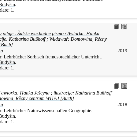
Budyšin
.
lare:
1.
y pilnje : Šulske wuchadne pismo / Awtorka:
Hanka
acije: Katharina Bußhoff ; Wudawaŕ: Domowina, Rěcny
[Buch]
ka
2019
n:
Lehrbücher Sorbisch fremdsprachlicher Unterricht.
Budyšin
.
lare:
1.
/ awtorka:
Hanka
Ješcyna
; ilustracije: Katharina Bußhoff
owina, Rěcny centrum WITAJ [Buch]
ka
2018
n:
Lehrbücher Naturwissenschaften Geographie.
Budyšin
.
lare:
1.