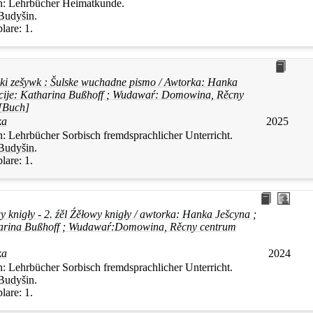
n:
Lehrbücher Heimatkunde.
Budyšin
.
lare:
1.
ski zešywk : Šulske wuchadne pismo / Awtorka:
Hanka
acije: Katharina Bußhoff ; Wudawaŕ: Domowina, Rěcny
[Buch]
ka
2025
n:
Lehrbücher Sorbisch fremdsprachlicher Unterricht.
Budyšin
.
lare:
1.
y knigły - 2. źěl Źěłowy knigły / awtorka:
Hanka
Ješcyna
;
tharina Bußhoff ; Wudawaŕ:Domowina, Rěcny centrum
ka
2024
n:
Lehrbücher Sorbisch fremdsprachlicher Unterricht.
Budyšin
.
lare:
1.