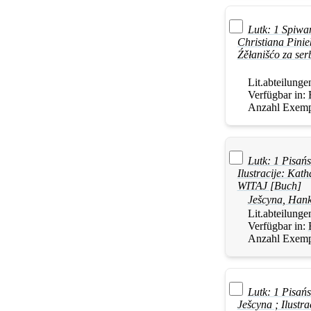
Lutk: 1 Spiwa
Christiana Pini
Źěłanišćo za se
Lit.abteilunge
Verfügbar in:
Anzahl Exemp
Lutk: 1 Pisań
Ilustracije: Ka
WITAJ [Buch]
Ješcyna
,
Han
Lit.abteilunge
Verfügbar in:
Anzahl Exemp
Lutk: 1 Pisań
Ješcyna
; Ilustr