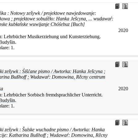
ńka : Notowy zešywk / projektowe nawjedowanje:
ekowa ; projektowe sobuźěło:
Hanka
Ješcyna
, ... wudawaŕ:
rbske kubłańske wuwijanje Chóśebuz [Buch]
2020
n:
Lehrbücher Musikerziehung und Kunsterziehung.
Budyšin
.
lare:
1.
ski zešywk : Śišćane pismo / Awtorka:
Hanka
Ješcyna
;
tharina Bußhoff ; Wudawaŕ: Domowina, Rěcny centrum
ka
2020
n:
Lehrbücher Sorbisch fremdsprachlicher Unterricht.
Budyšin
.
lare:
1.
ski zešywk : Šulske wuchadne pismo / Awtorka:
Hanka
acije: Katharina Bußhoff ; Wudawaŕ: Domowina, Rěcny