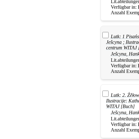
Lit.abteilunge
Verfügbar in:
Anzahl Exemp
Lutk: 1 Pisań
Ješcyna
; Ilustr
centrum WITAJ 
Ješcyna
,
Han
Lit.abteilunge
Verfügbar in:
Anzahl Exemp
Lutk: 2. Źěłow
Ilustracije: Ka
WITAJ [Buch]
Ješcyna
,
Han
Lit.abteilunge
Verfügbar in:
Anzahl Exemp