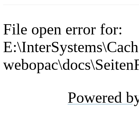
File open error for:
E:\InterSystems\Cach
webopac\docs\SeitenF
Powered b