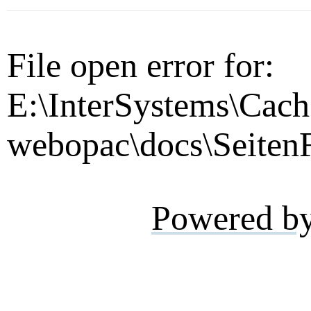
File open error for:
E:\InterSystems\Cach
webopac\docs\SeitenF
Powered b