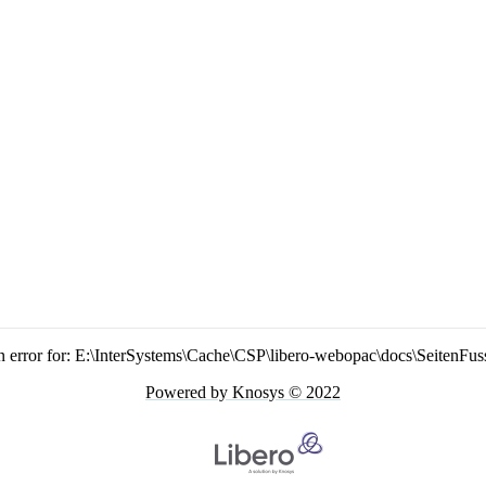
n error for: E:\InterSystems\Cache\CSP\libero-webopac\docs\SeitenFus
Powered by Knosys © 2022