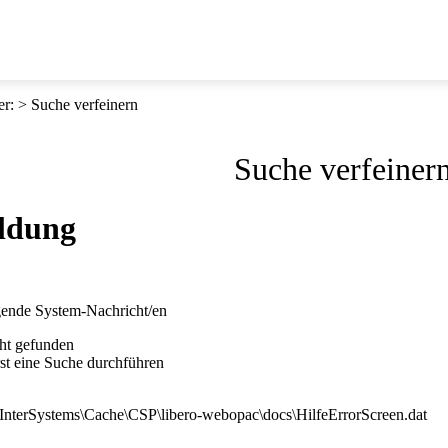
er
:
Suche verfeinern
Suche verfeiner
ldung
lgende System-Nachricht/en
cht gefunden
st eine Suche durchführen
E:\InterSystems\Cache\CSP\libero-webopac\docs\HilfeErrorScreen.dat