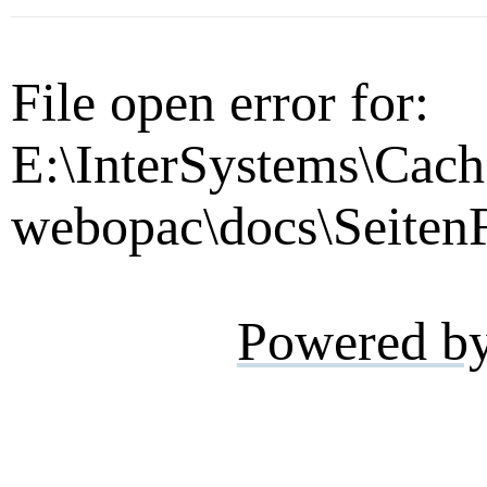
File open error for:
E:\InterSystems\Cach
webopac\docs\SeitenF
Powered b