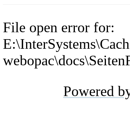
File open error for:
E:\InterSystems\Cach
webopac\docs\SeitenF
Powered b