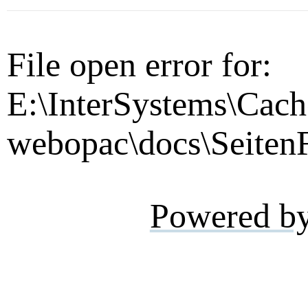
File open error for:
E:\InterSystems\Cach
webopac\docs\SeitenF
Powered b