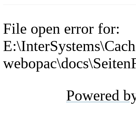
File open error for:
E:\InterSystems\Cach
webopac\docs\SeitenF
Powered b