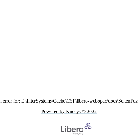
n error for: E:\InterSystems\Cache\CSP\libero-webopac\docs\SeitenFus
Powered by Knosys © 2022