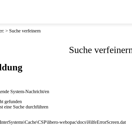
er
:
Suche verfeinern
Suche verfeiner
ldung
lgende System-Nachricht/en
cht gefunden
st eine Suche durchführen
E:\InterSystems\Cache\CSP\libero-webopac\docs\HilfeErrorScreen.dat