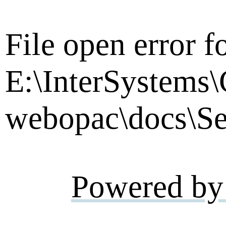
File open error fo
E:\InterSystems\
webopac\docs\Se
Powered by