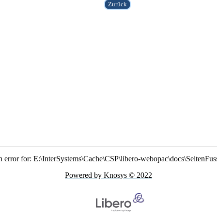
n error for: E:\InterSystems\Cache\CSP\libero-webopac\docs\SeitenFus
Powered by Knosys © 2022