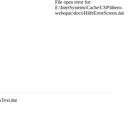
File open error for:
E:\InterSystems\Cache\CSP\libero-
webopac\docs\HilfeErrorScreen.dat
sText.dat