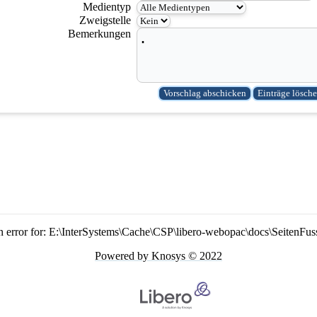
Medientyp
Zweigstelle
Bemerkungen
n error for: E:\InterSystems\Cache\CSP\libero-webopac\docs\SeitenFus
Powered by Knosys © 2022