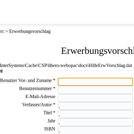
er
:
Erwerbungsvorschlag
Erwerbungsvorsch
E:\InterSystems\Cache\CSP\libero-webopac\docs\HilfeErwVorschlag.dat
ag
Benutzer Vor- und Zuname *
Benutzernummer *
E-Mail-Adresse
Verfasser/Autor *
Titel *
Jahr
ISBN