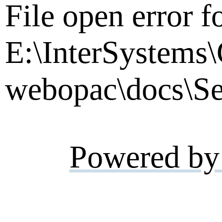
File open error f
E:\InterSystems
webopac\docs\Se
Powered by