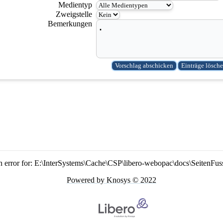
Medientyp
Zweigstelle
Bemerkungen
n error for: E:\InterSystems\Cache\CSP\libero-webopac\docs\SeitenFus
Powered by Knosys © 2022