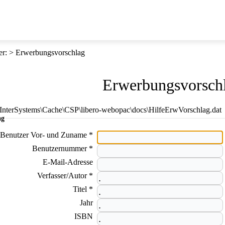
er
:
Erwerbungsvorschlag
Erwerbungsvorsch
E:\InterSystems\Cache\CSP\libero-webopac\docs\HilfeErwVorschlag.dat
ag
Benutzer Vor- und Zuname *
Benutzernummer *
E-Mail-Adresse
Verfasser/Autor *
Titel *
Jahr
ISBN