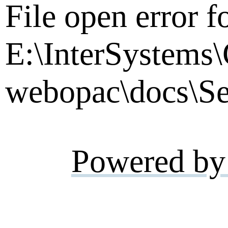
File open error f
E:\InterSystems
webopac\docs\Se
Powered by