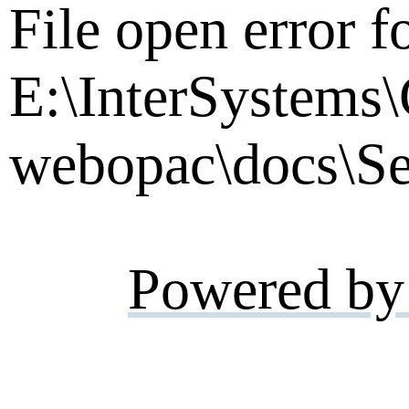
File open error f
E:\InterSystems
webopac\docs\Se
Powered by