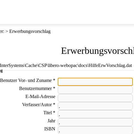
er
:
Erwerbungsvorschlag
Erwerbungsvorsch
E:\InterSystems\Cache\CSP\libero-webopac\docs\HilfeErwVorschlag.dat
ag
Benutzer Vor- und Zuname *
Benutzernummer *
E-Mail-Adresse
Verfasser/Autor *
Titel *
Jahr
ISBN