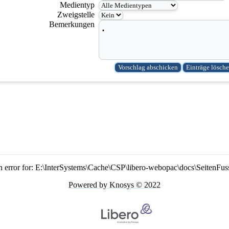
Medientyp
Zweigstelle
Bemerkungen
n error for: E:\InterSystems\Cache\CSP\libero-webopac\docs\SeitenFus
Powered by Knosys © 2022