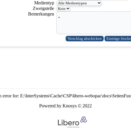
Medientyp
Zweigstelle
Bemerkungen
n error for: E:\InterSystems\Cache\CSP\libero-webopac\docs\SeitenFus
Powered by Knosys © 2022