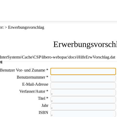
er
:
Erwerbungsvorschlag
Erwerbungsvorsch
E:\InterSystems\Cache\CSP\libero-webopac\docs\HilfeErwVorschlag.dat
ag
Benutzer Vor- und Zuname *
Benutzernummer *
E-Mail-Adresse
Verfasser/Autor *
Titel *
Jahr
ISBN